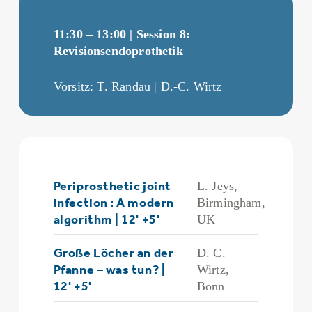
11:30 – 13:00 | Session 8:
Revisionsendoprothetik
Vorsitz: T. Randau | D.-C. Wirtz
Periprosthetic joint
L. Jeys,
infection : A modern
Birmingham,
algorithm | 12' +5'
UK
Große Löcher an der
D. C.
Pfanne – was tun? |
Wirtz,
12' +5'
Bonn