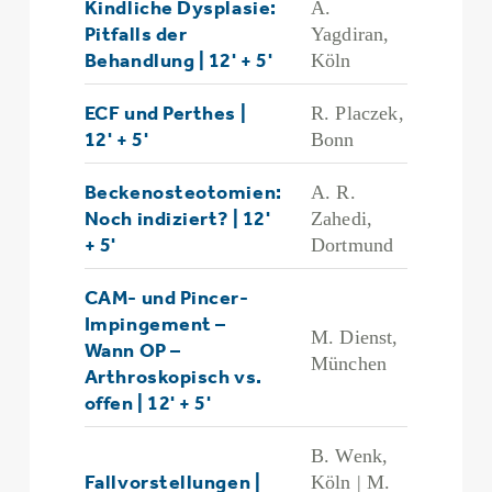
Kindliche Dysplasie:
A.
Pitfalls der
Yagdiran,
Behandlung | 12' + 5'
Köln
ECF und Perthes |
R. Placzek,
12' + 5'
Bonn
Beckenosteotomien:
A. R.
Noch indiziert? | 12'
Zahedi,
+ 5'
Dortmund
CAM- und Pincer-
Impingement –
M. Dienst,
Wann OP –
München
Arthroskopisch vs.
offen | 12' + 5'
B. Wenk,
Fallvorstellungen |
Köln | M.