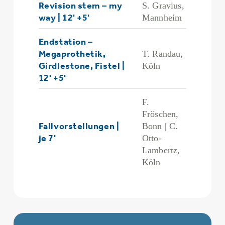
Revision stem – my
S. Gravius,
way | 12' +5'
Mannheim
Endstation –
Megaprothetik,
T. Randau,
Girdlestone, Fistel |
Köln
12' +5'
F.
Fröschen,
Fallvorstellungen |
Bonn | C.
je 7'
Otto-
Lambertz,
Köln