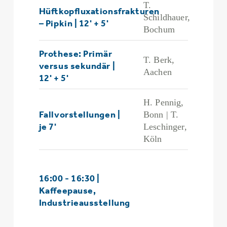
T.
Hüftkopfluxationsfrakturen
Schildhauer,
– Pipkin | 12' + 5'
Bochum
Prothese: Primär
T. Berk,
versus sekundär |
Aachen
12' + 5'
H. Pennig,
Fallvorstellungen |
Bonn | T.
je 7'
Leschinger,
Köln
16:00 - 16:30 |
Kaffeepause,
Industrieausstellung