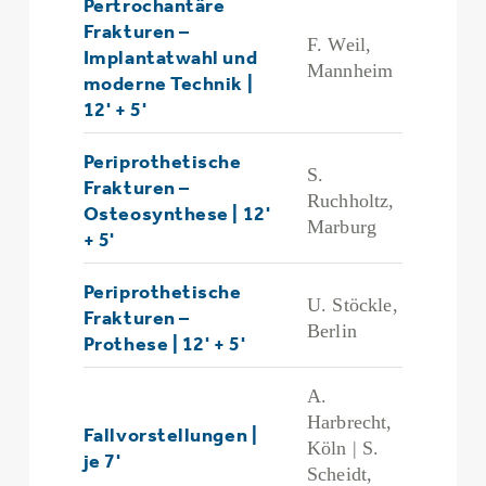
Pertrochantäre
Frakturen –
F. Weil,
Implantatwahl und
Mannheim
moderne Technik |
12' + 5'
Periprothetische
S.
Frakturen –
Ruchholtz,
Osteosynthese | 12'
Marburg
+ 5'
Periprothetische
U. Stöckle,
Frakturen –
Berlin
Prothese | 12' + 5'
A.
Harbrecht,
Fallvorstellungen |
Köln | S.
je 7'
Scheidt,