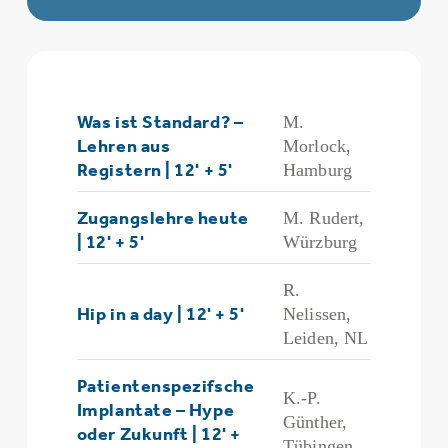
Was ist Standard? –
M.
Lehren aus
Morlock,
Registern | 12' + 5'
Hamburg
Zugangslehre heute
M. Rudert,
| 12' + 5'
Würzburg
R.
Hip in a day | 12' + 5'
Nelissen,
Leiden, NL
Patientenspezifsche
K.-P.
Implantate – Hype
Günther,
oder Zukunft | 12' +
Tübingen